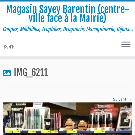
Magasin Savey Barentin (centre-
ville face à la Mairie)
Coupes, Médailles, Trophées, Droguerie, Maroquinerie, Bijoux…
Passer
au
IMG_6211
contenu
Suivant →