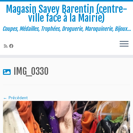
Magasin Savey Barentin (centre-
ville face à la Mairie)
Coupes, Médailles, Trophées, Droguerie, Maroquinerie, Bijoux…
Passer
au
IMG_0330
contenu
← Précédent