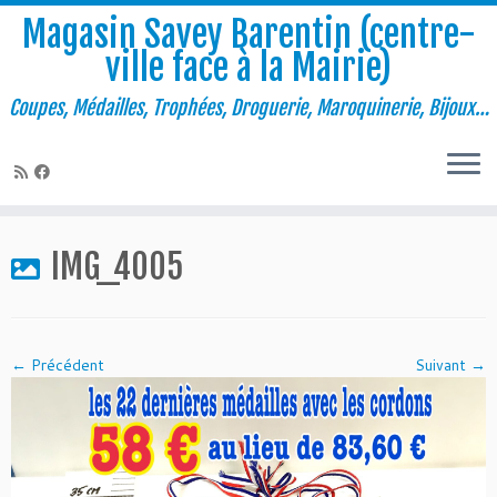
Magasin Savey Barentin (centre-
ville face à la Mairie)
Coupes, Médailles, Trophées, Droguerie, Maroquinerie, Bijoux…
Passer
au
IMG_4005
contenu
← Précédent
Suivant →