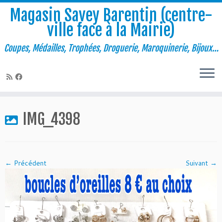
Magasin Savey Barentin (centre-
ville face à la Mairie)
Coupes, Médailles, Trophées, Droguerie, Maroquinerie, Bijoux…
Passer
au
IMG_4398
contenu
← Précédent
Suivant →