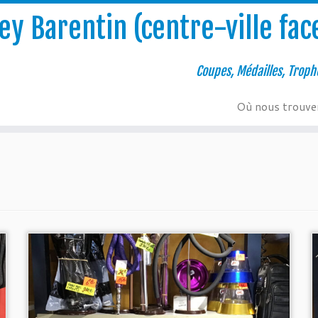
y Barentin (centre-ville face
Coupes, Médailles, Troph
Où nous trouve