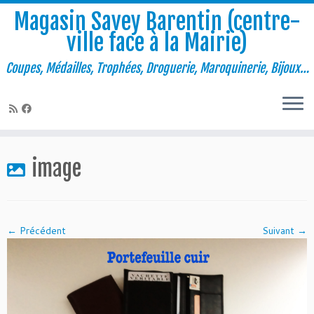
Magasin Savey Barentin (centre-
ville face à la Mairie)
Coupes, Médailles, Trophées, Droguerie, Maroquinerie, Bijoux…
Passer
au
image
contenu
← Précédent
Suivant →