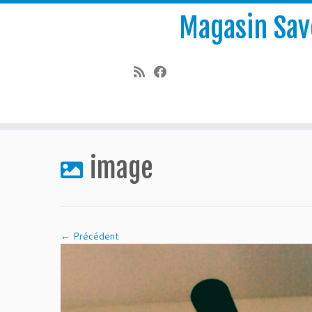
Magasin Save
Passer
au
image
contenu
← Précédent