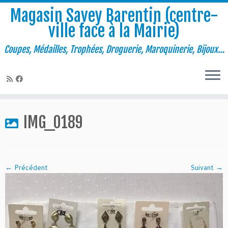
Magasin Savey Barentin (centre-
ville face à la Mairie)
Coupes, Médailles, Trophées, Droguerie, Maroquinerie, Bijoux…
Passer
au
IMG_0189
contenu
← Précédent
Suivant →