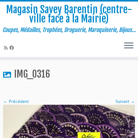
Magasin Savey Barentin (centre-
ville face à la Mairie)
Coupes, Médailles, Trophées, Droguerie, Maroquinerie, Bijoux…
Passer
au
IMG_0316
contenu
← Précédent
Suivant →