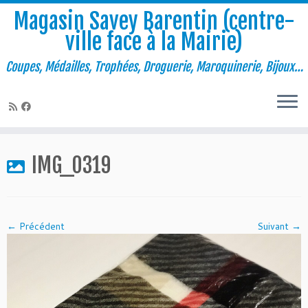
Magasin Savey Barentin (centre-
ville face à la Mairie)
Coupes, Médailles, Trophées, Droguerie, Maroquinerie, Bijoux…
Passer
au
IMG_0319
contenu
← Précédent
Suivant →