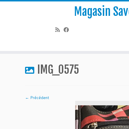
Magasin Save
Passer
au
IMG_0575
contenu
← Précédent