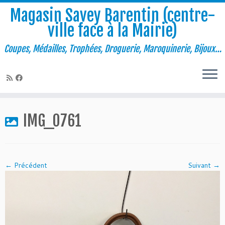
Magasin Savey Barentin (centre-
ville face à la Mairie)
Coupes, Médailles, Trophées, Droguerie, Maroquinerie, Bijoux…
Passer
au
IMG_0761
contenu
← Précédent
Suivant →