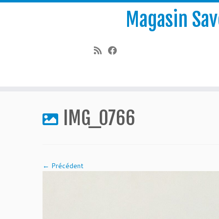
Magasin Save
Passer
au
IMG_0766
contenu
← Précédent