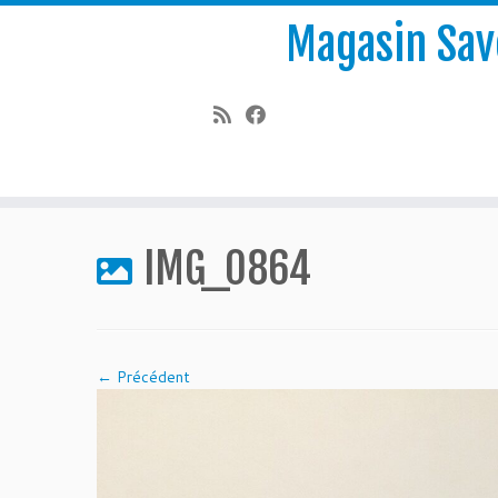
Magasin Save
Passer
au
IMG_0864
contenu
← Précédent