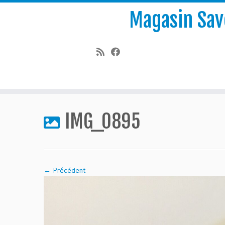
Magasin Save
Passer
au
IMG_0895
contenu
← Précédent