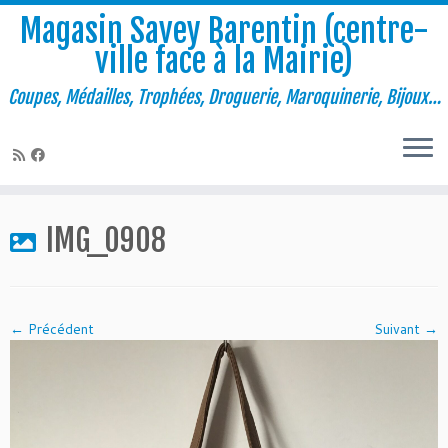
Magasin Savey Barentin (centre-
ville face à la Mairie)
Coupes, Médailles, Trophées, Droguerie, Maroquinerie, Bijoux…
Passer
au
IMG_0908
contenu
← Précédent
Suivant →