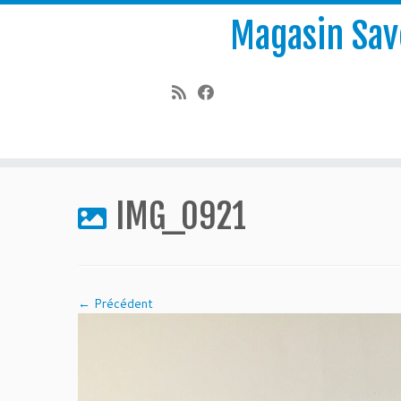
Magasin Save
Passer
au
IMG_0921
contenu
← Précédent