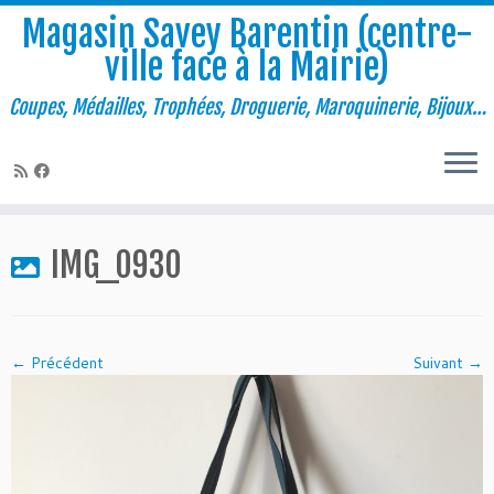
Magasin Savey Barentin (centre-
ville face à la Mairie)
Coupes, Médailles, Trophées, Droguerie, Maroquinerie, Bijoux…
Passer
au
IMG_0930
contenu
← Précédent
Suivant →