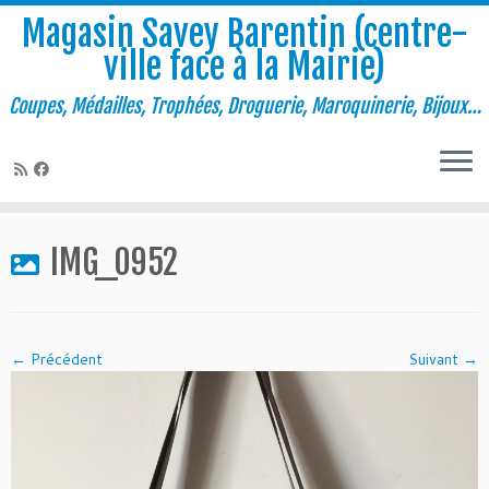
Magasin Savey Barentin (centre-
ville face à la Mairie)
Coupes, Médailles, Trophées, Droguerie, Maroquinerie, Bijoux…
Passer
au
IMG_0952
contenu
← Précédent
Suivant →