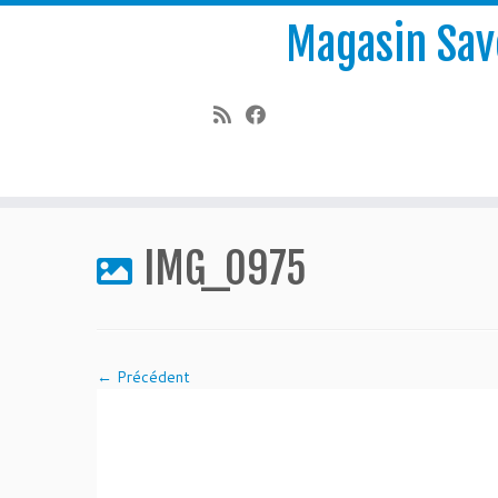
Magasin Save
Passer
au
IMG_0975
contenu
← Précédent