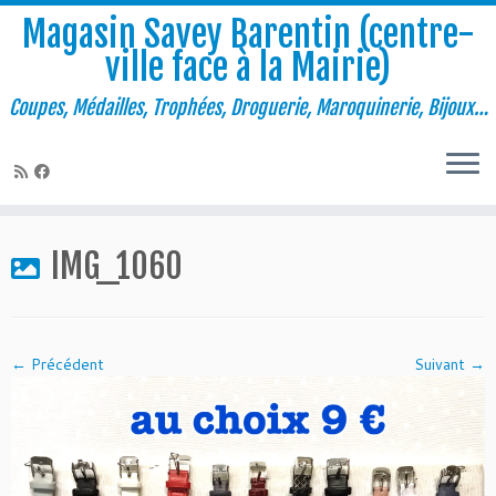
Magasin Savey Barentin (centre-
ville face à la Mairie)
Coupes, Médailles, Trophées, Droguerie, Maroquinerie, Bijoux…
Passer
au
IMG_1060
contenu
← Précédent
Suivant →