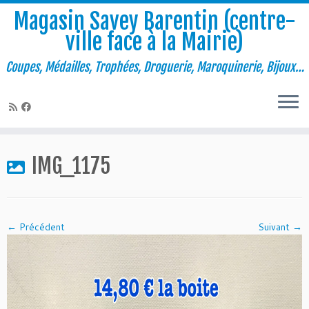
Magasin Savey Barentin (centre-
ville face à la Mairie)
Coupes, Médailles, Trophées, Droguerie, Maroquinerie, Bijoux…
Passer
au
IMG_1175
contenu
← Précédent
Suivant →