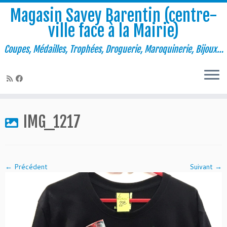
Magasin Savey Barentin (centre-
ville face à la Mairie)
Coupes, Médailles, Trophées, Droguerie, Maroquinerie, Bijoux…
Passer
au
IMG_1217
contenu
← Précédent
Suivant →