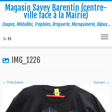
Magasin Savey Barentin (centre-
ville face à la Mairie)
Coupes, Médailles, Trophées, Droguerie, Maroquinerie, Bijoux…
Passer
au
IMG_1226
contenu
← Précédent
Suivant →