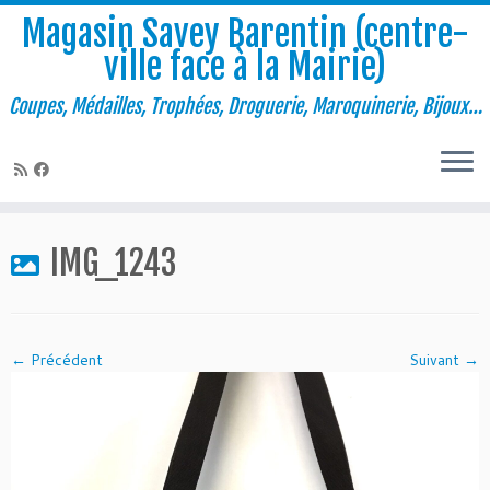
Magasin Savey Barentin (centre-
ville face à la Mairie)
Coupes, Médailles, Trophées, Droguerie, Maroquinerie, Bijoux…
Passer
au
IMG_1243
contenu
← Précédent
Suivant →