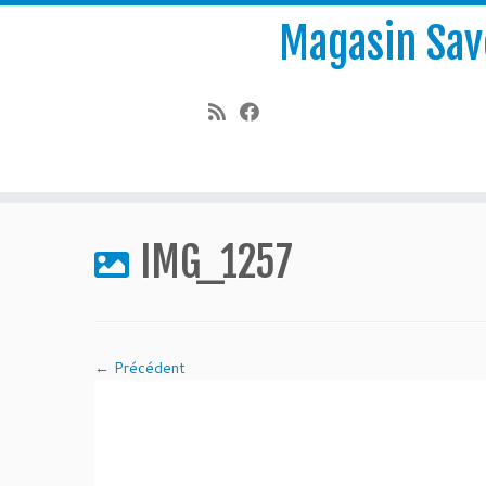
Magasin Save
Passer
au
IMG_1257
contenu
← Précédent