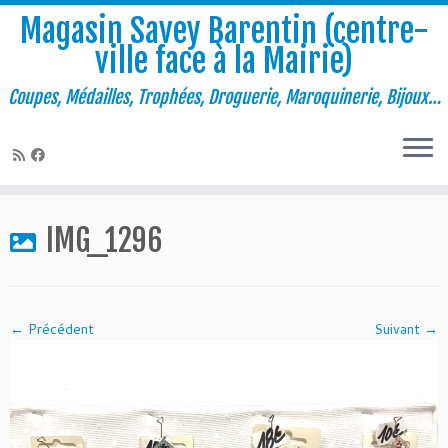
Magasin Savey Barentin (centre-
ville face à la Mairie)
Coupes, Médailles, Trophées, Droguerie, Maroquinerie, Bijoux…
Passer
au
IMG_1296
contenu
← Précédent
Suivant →