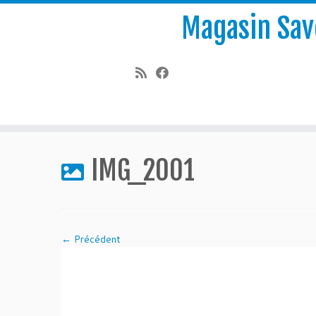
Magasin Save
Passer
au
IMG_2001
contenu
← Précédent