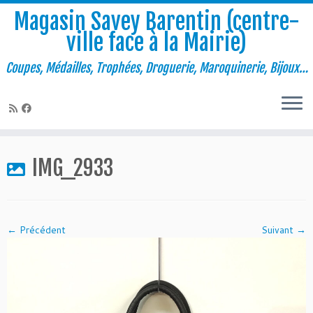
Magasin Savey Barentin (centre-
ville face à la Mairie)
Coupes, Médailles, Trophées, Droguerie, Maroquinerie, Bijoux…
Passer
au
IMG_2933
contenu
← Précédent
Suivant →