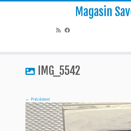
Magasin Save
Passer
au
IMG_5542
contenu
← Précédent