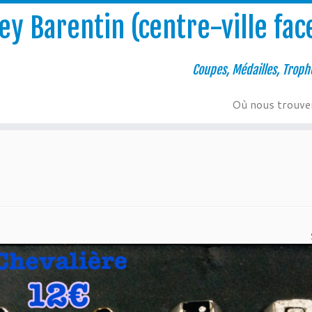
y Barentin (centre-ville face
Coupes, Médailles, Troph
Où nous trouve