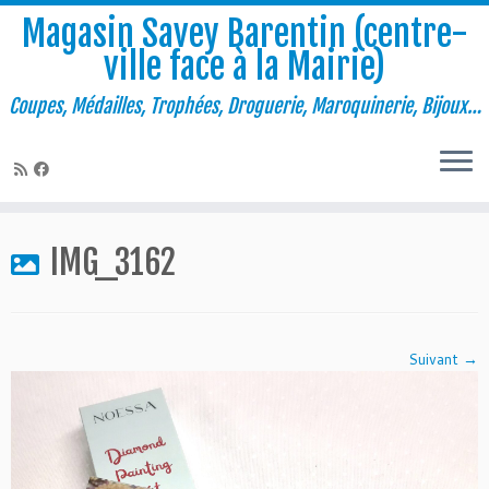
Magasin Savey Barentin (centre-
ville face à la Mairie)
Coupes, Médailles, Trophées, Droguerie, Maroquinerie, Bijoux…
Passer
au
IMG_3162
contenu
Suivant →