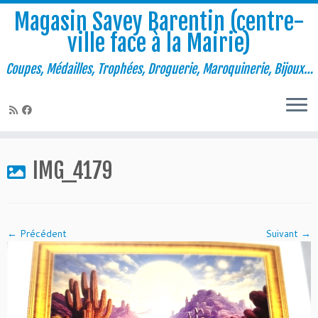
Magasin Savey Barentin (centre-
ville face à la Mairie)
Coupes, Médailles, Trophées, Droguerie, Maroquinerie, Bijoux…
Passer
au
IMG_4179
contenu
← Précédent
Suivant →