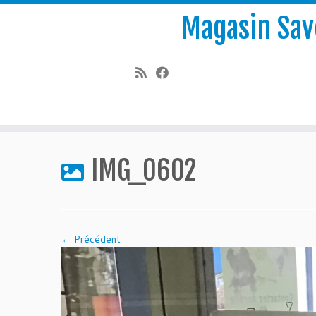
Magasin Save
Passer
au
IMG_0602
contenu
← Précédent