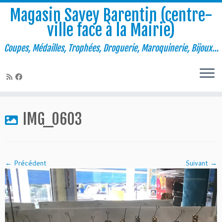
Magasin Savey Barentin (centre-
ville face à la Mairie)
Coupes, Médailles, Trophées, Droguerie, Maroquinerie, Bijoux…
Passer
au
IMG_0603
contenu
← Précédent
Suivant →