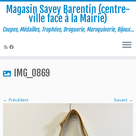
Magasin Savey Barentin (centre-
ville face à la Mairie)
Coupes, Médailles, Trophées, Droguerie, Maroquinerie, Bijoux…
Passer
au
IMG_0869
contenu
← Précédent
Suivant →