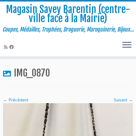
Magasin Savey Barentin (centre-
ville face à la Mairie)
Coupes, Médailles, Trophées, Droguerie, Maroquinerie, Bijoux…
Passer
au
IMG_0870
contenu
← Précédent
Suivant →