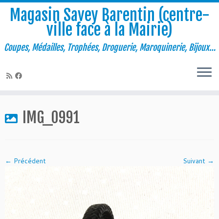
Magasin Savey Barentin (centre-
ville face à la Mairie)
Coupes, Médailles, Trophées, Droguerie, Maroquinerie, Bijoux…
Passer
au
IMG_0991
contenu
← Précédent
Suivant →