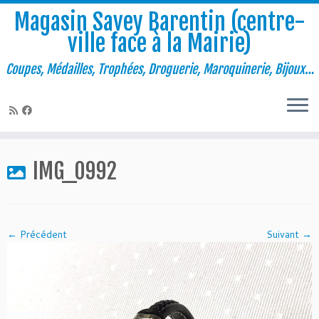
Magasin Savey Barentin (centre-
ville face à la Mairie)
Coupes, Médailles, Trophées, Droguerie, Maroquinerie, Bijoux…
Passer
au
IMG_0992
contenu
← Précédent
Suivant →