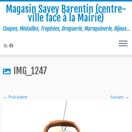
Magasin Savey Barentin (centre-
ville face à la Mairie)
Coupes, Médailles, Trophées, Droguerie, Maroquinerie, Bijoux…
Passer
au
IMG_1247
contenu
← Précédent
Suivant →