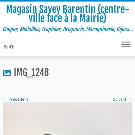
Magasin Savey Barentin (centre-
ville face à la Mairie)
Coupes, Médailles, Trophées, Droguerie, Maroquinerie, Bijoux…
Passer
au
IMG_1248
contenu
← Précédent
Suivant →